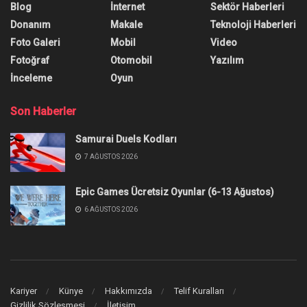
Blog
İnternet
Sektör Haberleri
Donanım
Makale
Teknoloji Haberleri
Foto Galeri
Mobil
Video
Fotoğraf
Otomobil
Yazılım
İnceleme
Oyun
Son Haberler
Samurai Duels Kodları
7 AĞUSTOS 2026
Epic Games Ücretsiz Oyunlar (6-13 Ağustos)
6 AĞUSTOS 2026
Kariyer
Künye
Hakkımızda
Telif Kuralları
Gizlilik Sözleşmesi
İletişim