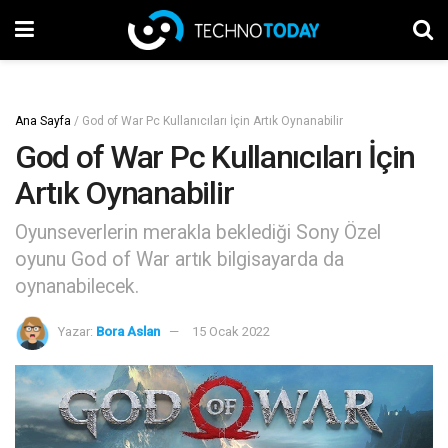
Ana Sayfa
/
God of War Pc Kullanıcıları İçin Artık Oynanabilir
God of War Pc Kullanıcıları İçin
Artık Oynanabilir
Oyunseverlerin merakla beklediği Sony Özel
oyunu God of War artık bilgisayarda da
oynanabilecek.
Yazar:
Bora Aslan
15 Ocak 2022