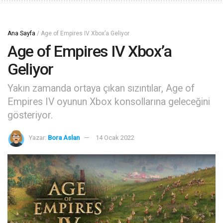
Ana Sayfa
/
Age of Empires IV Xbox’a Geliyor
Age of Empires IV Xbox’a
Geliyor
Yakın zamanda ortaya çıkan sızıntılar, Age of
Empires IV oyunun Xbox konsollarına geleceğini
gösteriyor.
Yazar:
Bora Aslan
14 Ocak 2022