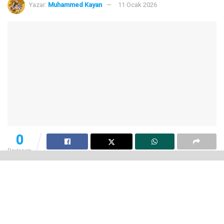
Yazar:
Muhammed Kayan
11 Ocak 2026
0
Paylaşım
Microsoft, yapay zekâ destekli Copilot’un Windows
ekosistemine entegrasyonunu hızlandırırken, kurumsal
taraftan gelen geri bildirimleri de göz ardı etmiyor. Özellikle
şirket içi cihaz yönetimi yapan IT ekipleri için Copilot’un
zorunlu bir bileşen olması, son dönemde tartışma konusu