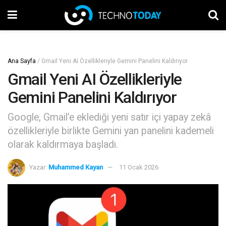
Ana Sayfa
/
Gmail Yeni AI Özellikleriyle Gemini Panelini Kaldırıyor
Gmail Yeni AI Özellikleriyle
Gemini Panelini Kaldırıyor
Google, Gmail’e eklediği yeni satır içi yapay zekâ
özellikleriyle birlikte Gemini yan panelini kademeli
olarak kaldırmaya başladı.
Yazar:
Muhammed Kayan
11 Ocak 2026