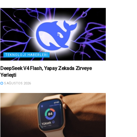
TEKNOLOJI HABERLERI
DeepSeek V4 Flash, Yapay Zekada Zirveye
Yerleşti
5 AĞUSTOS 2026