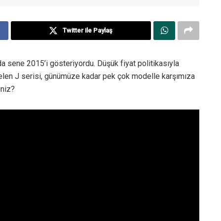
Twitter ile Paylaş
da sene 2015’i gösteriyordu. Düşük fiyat politikasıyla
elen J serisi, günümüze kadar pek çok modelle karşımıza
iniz?