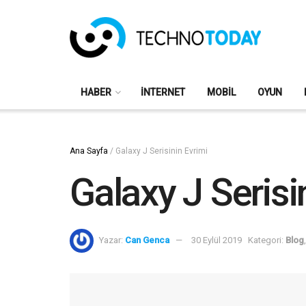
HABER
İNTERNET
MOBIL
OYUN
Ana Sayfa
/
Galaxy J Serisinin Evrimi
Galaxy J Serisi
Yazar:
Can Genca
30 Eylül 2019
Kategori:
Blog