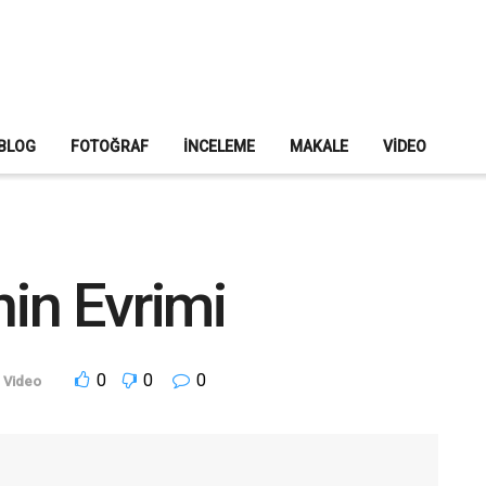
BLOG
FOTOĞRAF
İNCELEME
MAKALE
VIDEO
nin Evrimi
0
0
0
,
Video