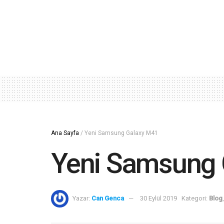
Ana Sayfa
/
Yeni Samsung Galaxy M41
Yeni Samsung 
Yazar:
Can Genca
30 Eylül 2019
Kategori:
Blog