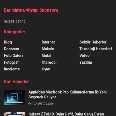
Barındırma Altyapı Sponsoru
GüzelHosting
Kategoriler
Blog
İnternet
Sektör Haberleri
Donanım
Makale
Teknoloji Haberleri
Foto Galeri
Mobil
Video
Fotoğraf
Otomobil
Yazılım
İnceleme
Oyun
Son Haberler
Apple’dan MacBook Pro Kullanıcılarına İki Yeni
Seçenek Geliyor
10 AĞUSTOS 2026
Galaxy Z Fold8: Daha Hafif, Daha Geniş Ekran