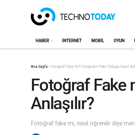
HABER
İNTERNET
MOBIL
OYUN
Ana Sayfa
/
Fotoğraf Fake mi? Fotoğrafın Fake Olduğu Nasıl Anla
Fotoğraf Fake 
Anlaşılır?
Fotoğraf fake mi, nasıl öğrenilir diye mera