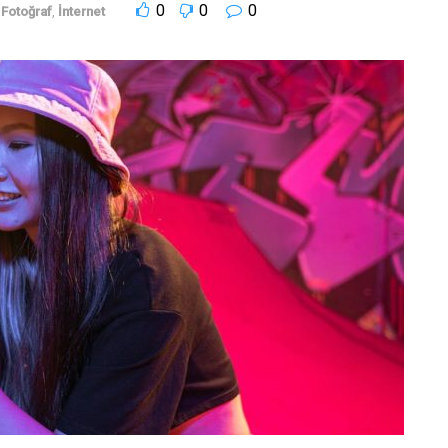
0
0
0
Fotoğraf
,
İnternet