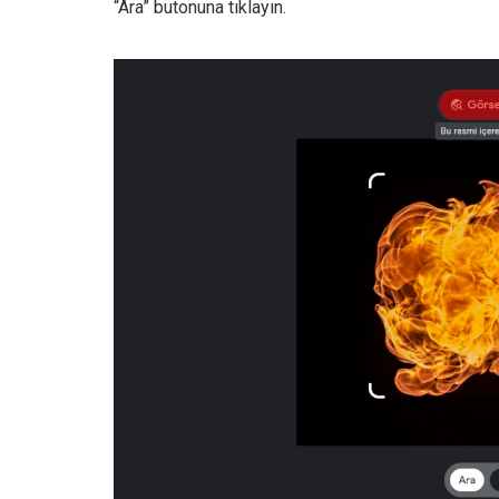
“Ara” butonuna tıklayın.