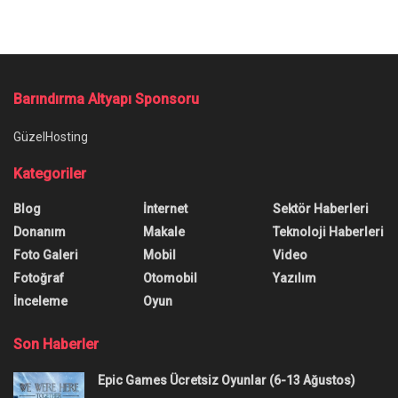
Ana Sayfa
/
Facebook Messenger’a Kaydolmak İçin Telefon Numarası
Kullanamayacaksınız
Facebook Messenger’a
Kaydolmak İçin Telefon
Numarası Kullanamayacaksınız
Yazar:
technotoday
28 Aralık 2019