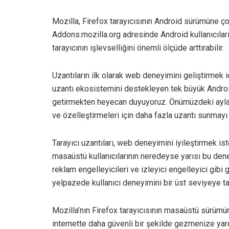
Mozilla, Firefox tarayıcısının Android sürümüne ço
Addons.mozilla.org adresinde Android kullanıcıları
tarayıcının işlevselliğini önemli ölçüde arttırabilir.
Uzantıların ilk olarak web deneyimini geliştirmek iç
uzantı ekosistemini destekleyen tek büyük Andro
getirmekten heyecan duyuyoruz. Önümüzdeki aylard
ve özelleştirmeleri için daha fazla uzantı sunmayı 
Tarayıcı uzantıları, web deneyimini iyileştirmek is
masaüstü kullanıcılarının neredeyse yarısı bu deneyi
reklam engelleyicileri ve izleyici engelleyici gibi g
yelpazede kullanıcı deneyimini bir üst seviyeye taş
Mozilla’nın Firefox tarayıcısının masaüstü sürüm
internette daha güvenli bir şekilde gezmenize yard