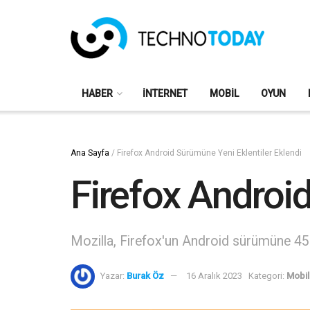
HABER
İNTERNET
MOBIL
OYUN
Ana Sayfa
/
Firefox Android Sürümüne Yeni Eklentiler Eklendi
Firefox Androi
Mozilla, Firefox'un Android sürümüne 450'
Yazar:
Burak Öz
16 Aralık 2023
Kategori:
Mobil