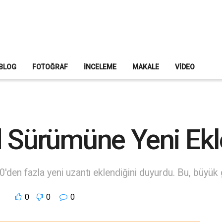
BLOG
FOTOĞRAF
İNCELEME
MAKALE
VIDEO
d Sürümüne Yeni Ekle
den fazla yeni uzantı eklendiğini duyurdu. Bu, büyük g
0
0
0