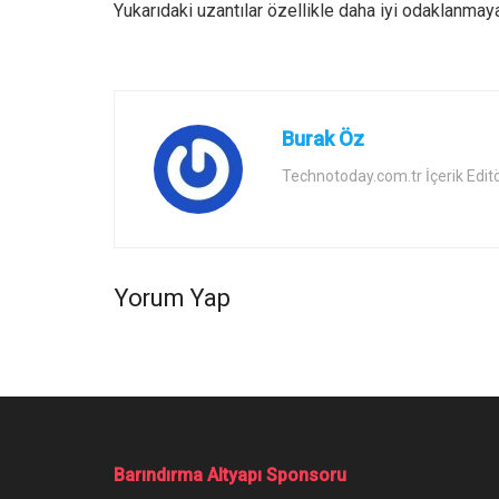
Yukarıdaki uzantılar özellikle daha iyi odaklanmay
Burak Öz
Technotoday.com.tr İçerik Edit
Yorum Yap