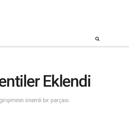
ntiler Eklendi
irişiminin önemli bir parçası.