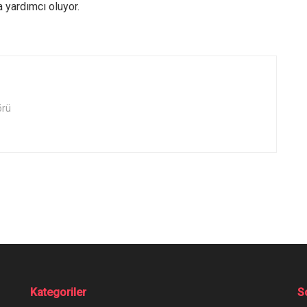
a yardımcı oluyor.
örü