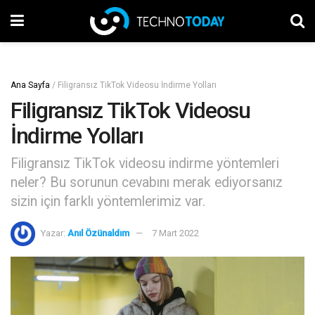
Ana Sayfa
/
Filigransız TikTok Videosu İndirme Yolları
Filigransız TikTok Videosu
İndirme Yolları
Filigransız TikTok videosu indirme yöntemleri
neler? Bu sorunun cevabını merak ediyorsanız
sizin için farklı yöntemlerimiz var.
Yazar:
Anıl Özünaldım
7 Mart 2022