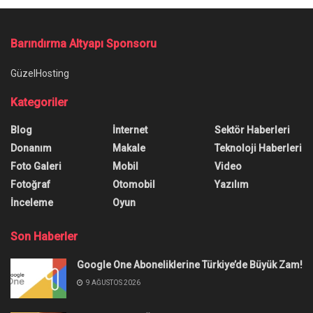
Ana Sayfa
/
Instagram Spam Kaldırma İçin Nasıl Bir Yol İzlenmeli?
Instagram Spam Kaldırma İçin
Nasıl Bir Yol İzlenmeli?
Instagram spam kaldırma işlemi nasıl
gerçekleştirilir? Instagram'da kapanan hesap nasıl
açılır? Bu ve buna benzer soruları cevapladık.
Yazar:
Anıl Özünaldım
7 Mart 2022