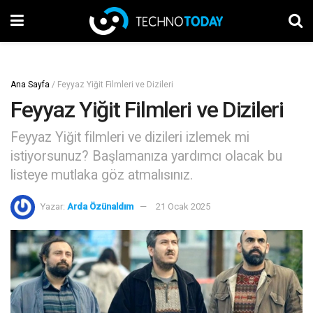
Ana Sayfa
/
Feyyaz Yiğit Filmleri ve Dizileri
Feyyaz Yiğit Filmleri ve Dizileri
Feyyaz Yiğit filmleri ve dizileri izlemek mi
istiyorsunuz? Başlamanıza yardımcı olacak bu
listeye mutlaka göz atmalısınız.
Yazar:
Arda Özünaldım
21 Ocak 2025