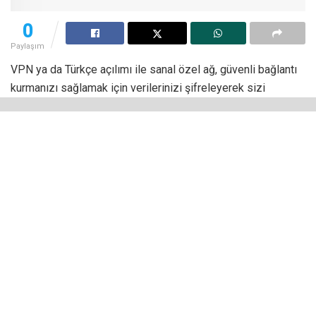
0
Paylaşım
VPN ya da Türkçe açılımı ile sanal özel ağ, güvenli bağlantı
kurmanızı sağlamak için verilerinizi şifreleyerek sizi
internette anonim hâle getirir. İyi bir sanal özel ağ kullanarak
IP adresinizi ve çevrim içi faaliyetlerinizi meraklı gözlerden
gizleyebilirsiniz. Peki, bu kadar faydası dokunan
VPN’den
virüs bulaşır mı?
Bu, daha önce hiç VPN kullanmamış internet kullanıcıları
tarafından en sık sorulan soruların başında geliyor.
İlk kez sanal özel ağ kullanacak olan kişiler doğal olarak
bunun güvenli olup olmadığını, VPN kullanmaları hâlinde
bilgisayarlarına, akıllı telefonlarına ya da tabletlerine kötü
amaçlı yazılım ya da virüs bulaşıp bulaşmayacağını merak
ediyor.