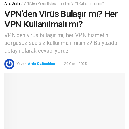
Ana Sayfa
/
VPN’den Virüs Bulaşır mı? Her VPN Kullanılmalı mı?
VPN’den Virüs Bulaşır mı? Her
VPN Kullanılmalı mı?
VPN'den virüs bulaşır mı, her VPN hizmetini
sorgusuz sualsiz kullanmalı mısınız? Bu yazıda
detaylı olarak cevaplıyoruz.
Yazar:
Arda Özünaldım
20 Ocak 2025