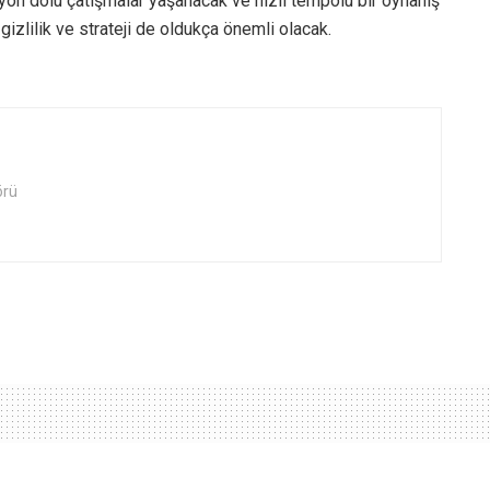
on dolu çatışmalar yaşanacak ve hızlı tempolu bir oynanış
gizlilik ve strateji de oldukça önemli olacak.
örü