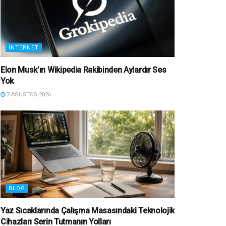
İNTERNET
Elon Musk’ın Wikipedia Rakibinden Aylardır Ses
Yok
7 AĞUSTOS 2026
BLOG
Yaz Sıcaklarında Çalışma Masasındaki Teknolojik
Cihazları Serin Tutmanın Yolları