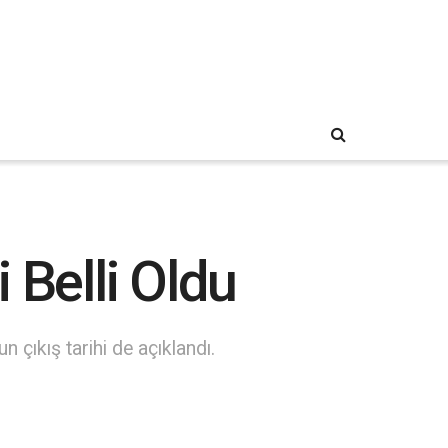
 Belli Oldu
çıkış tarihi de açıklandı.