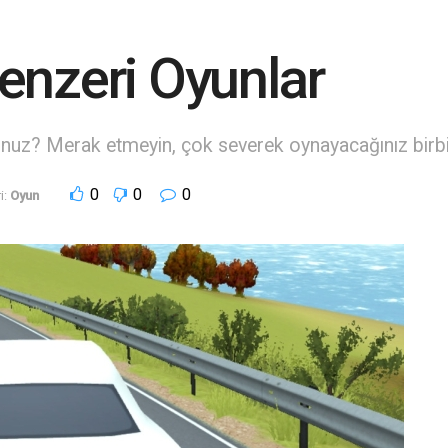
enzeri Oyunlar
nuz? Merak etmeyin, çok severek oynayacağınız birbir
0
0
0
i:
Oyun