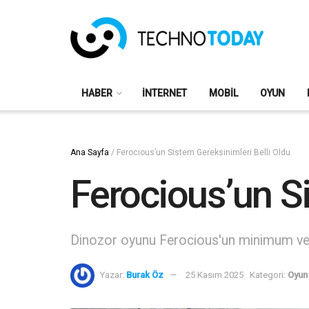
HABER
İNTERNET
MOBIL
OYUN
Ana Sayfa
/
Ferocious’un Sistem Gereksinimleri Belli Oldu
Ferocious’un Si
Dinozor oyunu Ferocious'un minimum ve öne
Yazar:
Burak Öz
25 Kasım 2025
Kategori:
Oyun