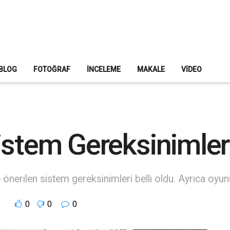
BLOG
FOTOĞRAF
İNCELEME
MAKALE
VIDEO
stem Gereksinimleri
rilen sistem gereksinimleri belli oldu. Ayrıca oyunun 
0
0
0