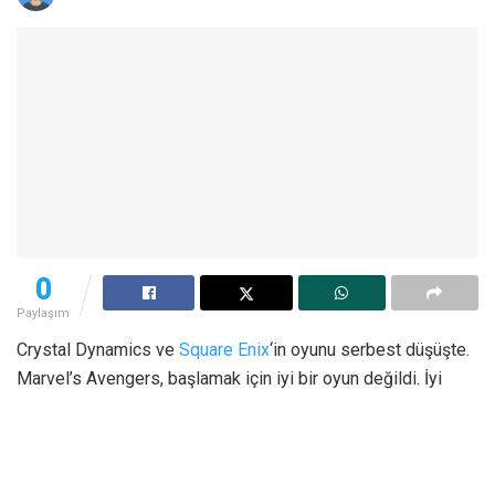
0
Paylaşım
Crystal Dynamics ve
Square Enix
‘in oyunu serbest düşüşte.
Marvel’s Avengers, başlamak için iyi bir oyun değildi. İyi
fikirleri vardı, ancak bunlardan yararlanamadı ve Marvel’ın
halısında oldukça utanç verici bir leke bıraktı.
Bu makalenin yazıldığı sırada, SteamDB’ye göre 24 saatlik