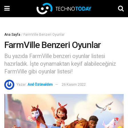
Ana Sayfa
/
FarmVille Benzeri Oyunlar
FarmVille Benzeri Oyunlar
Bu yazıda FarmVille benzeri oyunlar listesi
hazırladık. İşte oynamaktan keyif alabileceğiniz
FarmVille gibi oyunlar listesi!
Yazar:
Anıl Özünaldım
26 Kasım 2022