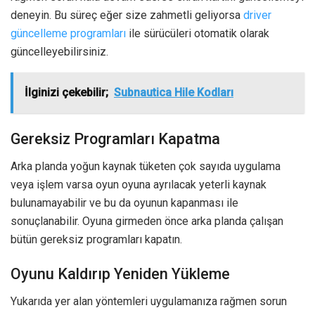
deneyin. Bu süreç eğer size zahmetli geliyorsa
driver
güncelleme programları
ile sürücüleri otomatik olarak
güncelleyebilirsiniz.
İlginizi çekebilir;
Subnautica Hile Kodları
Gereksiz Programları Kapatma
Arka planda yoğun kaynak tüketen çok sayıda uygulama
veya işlem varsa oyun oyuna ayrılacak yeterli kaynak
bulunamayabilir ve bu da oyunun kapanması ile
sonuçlanabilir. Oyuna girmeden önce arka planda çalışan
bütün gereksiz programları kapatın.
Oyunu Kaldırıp Yeniden Yükleme
Yukarıda yer alan yöntemleri uygulamanıza rağmen sorun