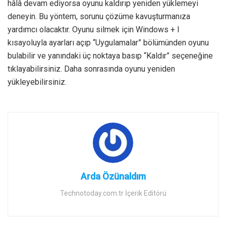
hâlâ devam ediyorsa oyunu kaldırıp yeniden yüklemeyi
deneyin. Bu yöntem, sorunu çözüme kavuşturmanıza
yardımcı olacaktır. Oyunu silmek için Windows + I
kısayoluyla ayarları açıp “Uygulamalar” bölümünden oyunu
bulabilir ve yanındaki üç noktaya basıp “Kaldır” seçeneğine
tıklayabilirsiniz. Daha sonrasında oyunu yeniden
yükleyebilirsiniz.
Arda Özünaldım
Technotoday.com.tr İçerik Editörü