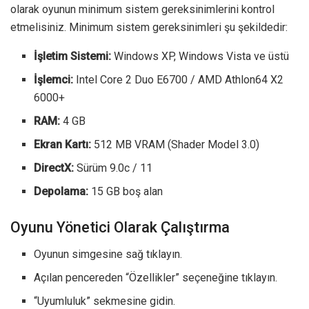
olarak oyunun minimum sistem gereksinimlerini kontrol
etmelisiniz. Minimum sistem gereksinimleri şu şekildedir:
İşletim Sistemi:
Windows XP, Windows Vista ve üstü
İşlemci:
Intel Core 2 Duo E6700 / AMD Athlon64 X2
6000+
RAM:
4 GB
Ekran Kartı:
512 MB VRAM (Shader Model 3.0)
DirectX:
Sürüm 9.0c / 11
Depolama:
15 GB boş alan
Oyunu Yönetici Olarak Çalıştırma
Oyunun simgesine sağ tıklayın.
Açılan pencereden “Özellikler” seçeneğine tıklayın.
“Uyumluluk” sekmesine gidin.