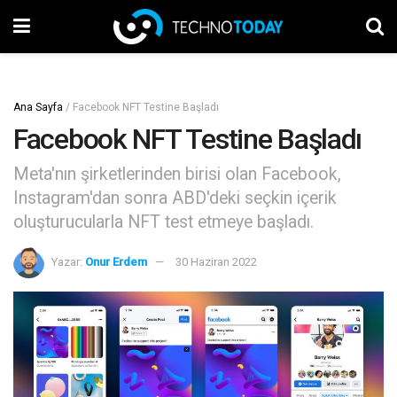
Ana Sayfa
/
Facebook NFT Testine Başladı
Facebook NFT Testine Başladı
Meta'nın şirketlerinden birisi olan Facebook,
Instagram'dan sonra ABD'deki seçkin içerik
oluşturucularla NFT test etmeye başladı.
Yazar:
Onur Erdem
30 Haziran 2022