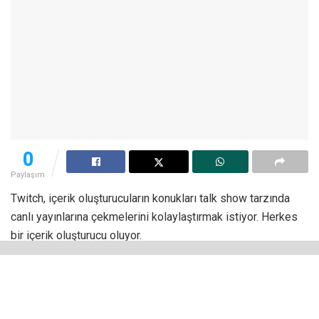
0
Paylaşım
Twitch, içerik oluşturucuların konukları talk show tarzında
canlı yayınlarına çekmelerini kolaylaştırmak istiyor. Herkes
bir içerik oluşturucu oluyor.
Şirket, mevcut yayın yazılımına bağlanacak ve yayın
sunucularının beş misafiri bir yayına getirmesine ve bunları
akıcı bir şekilde içeri ve dışarı değiştirmesine olanak tanıyan