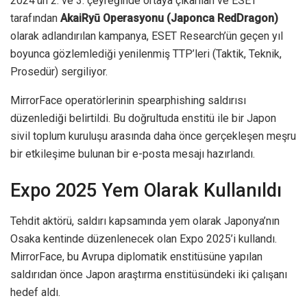
2024’ün 2. ve 3. çeyreğinde ortaya çıkarılan ve ESET
tarafından
AkaiRyū Operasyonu (Japonca RedDragon)
olarak adlandırılan kampanya, ESET Research’ün geçen yıl
boyunca gözlemlediği yenilenmiş TTP’leri (Taktik, Teknik,
Prosedür) sergiliyor.
MirrorFace operatörlerinin spearphishing saldırısı
düzenlediği belirtildi. Bu doğrultuda enstitü ile bir Japon
sivil toplum kuruluşu arasında daha önce gerçekleşen meşru
bir etkileşime bulunan bir e-posta mesajı hazırlandı.
Expo 2025 Yem Olarak Kullanıldı
Tehdit aktörü, saldırı kapsamında yem olarak Japonya’nın
Osaka kentinde düzenlenecek olan Expo 2025’i kullandı.
MirrorFace, bu Avrupa diplomatik enstitüsüne yapılan
saldırıdan önce Japon araştırma enstitüsündeki iki çalışanı
hedef aldı.