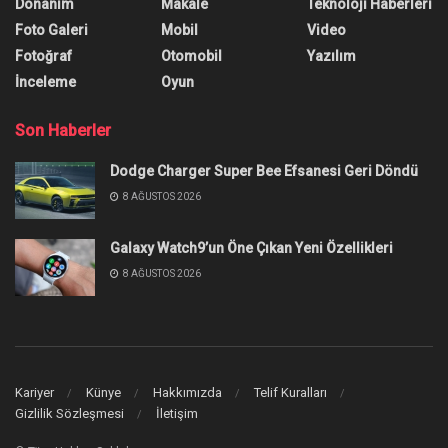
Donanım
Makale
Teknoloji Haberleri
Foto Galeri
Mobil
Video
Fotoğraf
Otomobil
Yazılım
İnceleme
Oyun
Son Haberler
Dodge Charger Super Bee Efsanesi Geri Döndü
8 AĞUSTOS 2026
Galaxy Watch9’un Öne Çıkan Yeni Özellikleri
8 AĞUSTOS 2026
Kariyer
Künye
Hakkımızda
Telif Kuralları
Gizlilik Sözleşmesi
İletişim