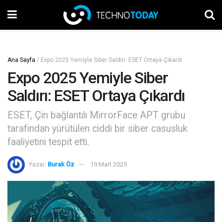
Ana Sayfa
/
Expo 2025 Yemiyle Siber Saldırı: ESET Ortaya Çıkardı
Expo 2025 Yemiyle Siber
Saldırı: ESET Ortaya Çıkardı
ESET, Çin bağlantılı MirrorFace APT grubu
tarafından yürütülen ciddi bir siber casusluk
faaliyetini tespit etti.
Yazar:
Burak Öz
19 Mart 2025