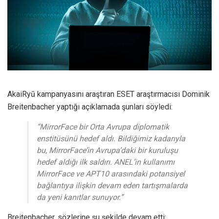
AkaiRyū kampanyasını araştıran ESET araştırmacısı Dominik
Breitenbacher yaptığı açıklamada şunları söyledi:
“MirrorFace bir Orta Avrupa diplomatik
enstitüsünü hedef aldı. Bildiğimiz kadarıyla
bu, MirrorFace’in Avrupa’daki bir kuruluşu
hedef aldığı ilk saldırı. ANEL’in kullanımı
MirrorFace ve APT10 arasındaki potansiyel
bağlantıya ilişkin devam eden tartışmalarda
da yeni kanıtlar sunuyor.”
Breitenbacher, sözlerine şu şekilde devam etti: