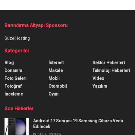
Ana Sayfa
/
Zoom Benzeri Programlar Neler?
Zoom Benzeri Programlar
Neler?
Zoom benzeri programlar arayışında olanlar için
hazırladığımız bu listedeki programları inceleyin,
sohbete kaldığınız yerden devam edin.
Yazar:
Anıl Özünaldım
3 Kasım 2022