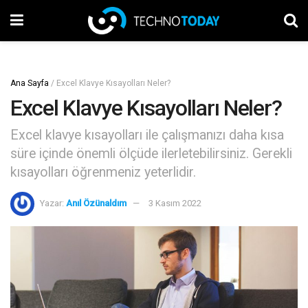
Ana Sayfa
/
Excel Klavye Kısayolları Neler?
Excel Klavye Kısayolları Neler?
Excel klavye kısayolları ile çalışmanızı daha kısa
süre içinde önemli ölçüde ilerletebilirsiniz. Gerekli
kısayolları öğrenmeniz yeterlidir.
Yazar:
Anıl Özünaldım
3 Kasım 2022