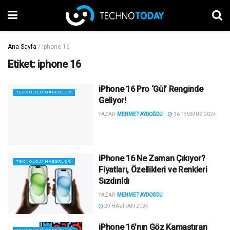
Ana Sayfa
/
iphone 16
Etiket:
iphone 16
iPhone 16 Pro ‘Gül’ Renginde
TEKNOLOJI HABERLERI
Geliyor!
YAZAR:
MEHMET AYDOĞDU
16 TEMMUZ 2024
iPhone 16 Ne Zaman Çıkıyor?
TEKNOLOJI HABERLERI
Fiyatları, Özellikleri ve Renkleri
Sızdırıldı
YAZAR:
MEHMET AYDOĞDU
29 HAZIRAN 2024
iPhone 16’nın Göz Kamaştıran