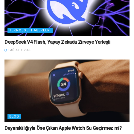
TEKNOLOJI HABERLERI
DeepSeek V4 Flash, Yapay Zekada Zirveye Yerleşti
5 AĞUSTOS 2026
BLOG
Dayanıklılığıyla Öne Çıkan Apple Watch Su Geçirmez mi?