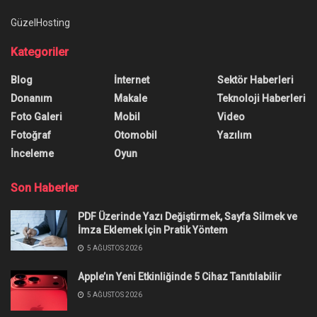
GüzelHosting
Kategoriler
Blog
İnternet
Sektör Haberleri
Donanım
Makale
Teknoloji Haberleri
Foto Galeri
Mobil
Video
Fotoğraf
Otomobil
Yazılım
İnceleme
Oyun
Son Haberler
PDF Üzerinde Yazı Değiştirmek, Sayfa Silmek ve
İmza Eklemek İçin Pratik Yöntem
5 AĞUSTOS 2026
Apple’ın Yeni Etkinliğinde 5 Cihaz Tanıtılabilir
5 AĞUSTOS 2026