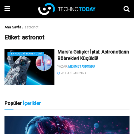
Ana Sayfa
/
astronot
Etiket:
astronot
Mars’a Gidişler İptal: Astronotların
TEKNOLOJI HABERLERI
Böbrekleri Küçüldü!
YAZAR:
MEHMET AYDOĞDU
28 HAZIRAN 2024
Popüler
İçerikler