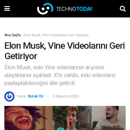
Ana Sayfa
/
Elon Musk, Vine Videolarını Geri Getiriyor
Elon Musk, Vine Videolarını Geri
Getiriyor
Elon Musk, eski Vine videolarının arşivine
ulaştıklarını açıkladı. X'in sahibi, eski videoların
paylaşılabileceğini dile getirdi.
Yazar:
Burak Öz
5 Ağustos 2025