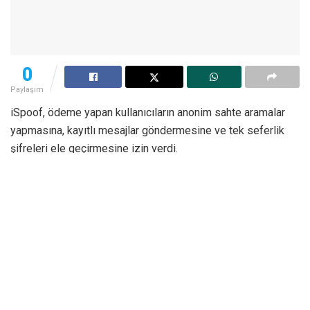
0
Paylaşım
iSpoof, ödeme yapan kullanıcıların anonim sahte aramalar
yapmasına, kayıtlı mesajlar göndermesine ve tek seferlik
şifreleri ele geçirmesine izin verdi.
Mağdurların hassas bilgilerine erişmek için ödeme yapan
kullanıcıların şirketleri veya kişileri taklit etmesine izin veren
kötü şöhretli bir sahtekarlık web sitesi olan “iSpoof”, İngiliz
polisinin önderliği, Europol ve Eurojust tarafından
desteklenen koordineli bir operasyonla kapatıldı.
Europol’a göre, Avrupa, Avustralya, Amerika Birleşik
Devletleri, Ukrayna ve Kanada’yı kapsayan adli makamlar ve