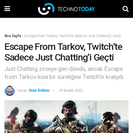
Ana Sayfa
/
Escape From Tarkov, Twitch’te Sadece Just Chatting’i Geçti
Escape From Tarkov, Twitch’te
Sadece Just Chatting’i Geçti
Just Chatting zirveye geri döndü, ancak Escape
from Tarkov kısa bir süreliğine Twitch'in kralıydı.
Yazar:
Onur Erdem
29 Aralık 2022