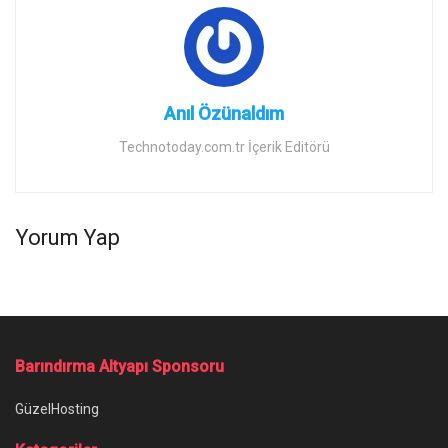
Anıl Özünaldım
Technotoday.com.tr İçerik Editörü
Yorum Yap
Barındırma Altyapı Sponsoru
GüzelHosting