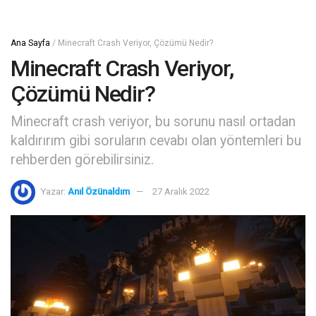
Ana Sayfa
/
Minecraft Crash Veriyor, Çözümü Nedir?
Minecraft Crash Veriyor,
Çözümü Nedir?
Minecraft crash veriyor, bu sorunu nasıl ortadan
kaldırırım gibi soruların cevabı olan yöntemleri bu
rehberden görebilirsiniz.
Yazar:
Anıl Özünaldım
27 Aralık 2022