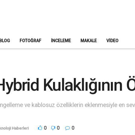
BLOG
FOTOĞRAF
İNCELEME
MAKALE
VIDEO
rid Kulaklığının Öz
ngelleme ve kablosuz özelliklerin eklenmesiyle en sevdi
0
0
0
noloji Haberleri