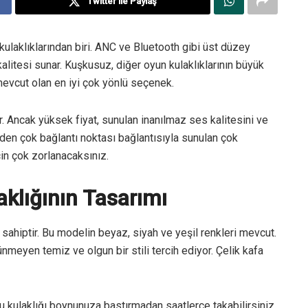
Twitter ile Paylaş
laklıklarından biri. ANC ve Bluetooth gibi üst düzey
kalitesi sunar. Kuşkusuz, diğer oyun kulaklıklarının büyük
evcut olan en iyi çok yönlü seçenek.
r. Ancak yüksek fiyat, sunulan inanılmaz ses kalitesini ve
rden çok bağlantı noktası bağlantısıyla sunulan çok
çin çok zorlanacaksınız.
klığının Tasarımı
hiptir. Bu modelin beyaz, siyah ve yeşil renkleri mevcut.
meyen temiz ve olgun bir stili tercih ediyor. Çelik kafa
kulaklığı boynunuza bastırmadan saatlerce takabilirsiniz.