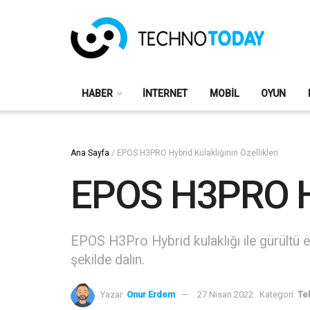
HABER
İNTERNET
MOBIL
OYUN
Ana Sayfa
/
EPOS H3PRO Hybrid Kulaklığının Özellikleri
EPOS H3PRO Hyb
EPOS H3Pro Hybrid kulaklığı ile gürültü e
şekilde dalın.
Yazar:
Onur Erdem
27 Nisan 2022
Kategori:
Tek