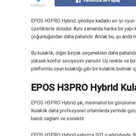
Facebook ile Paylaş
Paylaşım
EPOS H3PRO Hybrid, şimdiye kadarki en iyi oyun ku
özelliklerle doludur. Aynı zamanda harika bir yapı 
çoğunluğundan daha pahalıdır. Ancak bu, şu anda m
Bu kulaklık, diğer birçok seçenekten daha pahalıdı
yüksek konfor seviyesini yansıtır. Üç renkte ve bi
platformlu oyun kulaklığı gibi bir kulaklık bulmak i
EPOS H3PRO Hybrid Kula
EPOS H3PRO Hybrid şık, minimalist bir görünüme sa
Kulaklık daha profesyonel ortamlarda yerinde görün
bandı sağlam ve esnektir.
EPOS H3PRO Hybrid yalnızca 303 g ağırlığında. Bu 