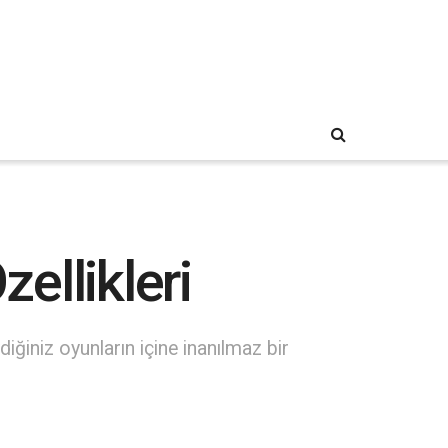
ellikleri
ğiniz oyunların içine inanılmaz bir