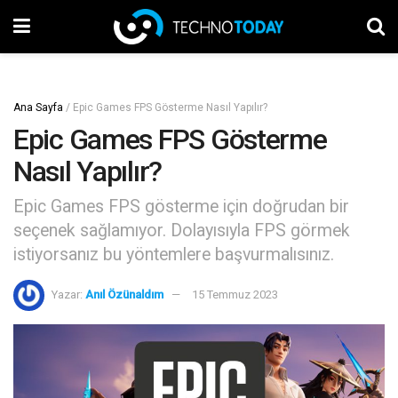
Ana Sayfa
/
Epic Games FPS Gösterme Nasıl Yapılır?
Epic Games FPS Gösterme
Nasıl Yapılır?
Epic Games FPS gösterme için doğrudan bir
seçenek sağlamıyor. Dolayısıyla FPS görmek
istiyorsanız bu yöntemlere başvurmalısınız.
Yazar:
Anıl Özünaldım
15 Temmuz 2023