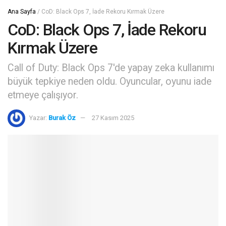
Ana Sayfa
/
CoD: Black Ops 7, İade Rekoru Kırmak Üzere
CoD: Black Ops 7, İade Rekoru
Kırmak Üzere
Call of Duty: Black Ops 7'de yapay zeka kullanımı
büyük tepkiye neden oldu. Oyuncular, oyunu iade
etmeye çalışıyor.
Yazar:
Burak Öz
27 Kasım 2025