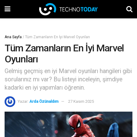
Ana Sayfa
/
Tüm Zamanların En İyi Marvel Oyunları
Tüm Zamanların En İyi Marvel
Oyunları
Gelmiş geçmiş en iyi Marvel oyunları hangileri gibi
sorularınız mı var? Bu listeyi inceleyin, şimdiye
kadarki en iyi yapımları öğrenin.
Yazar:
Arda Özünaldım
27 Kasım 2025