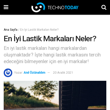
Ana Sayfa
/
En İyi Lastik Markaları Neler?
En İyi Lastik Markaları Neler?
En iyi lastik markaları hangi markalardan
oluşmaktadır? İşte hangi lastik markasını tercih
edeceğini bilmeyenler için en iyi markalar!
Yazar:
Anıl Özünaldım
20 Aralık 2021