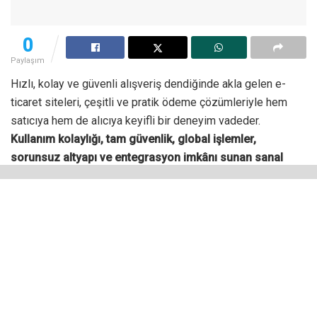
0
Paylaşım
Hızlı, kolay ve güvenli alışveriş dendiğinde akla gelen e-
ticaret siteleri, çeşitli ve pratik ödeme çözümleriyle hem
satıcıya hem de alıcıya keyifli bir deneyim vadeder.
Kullanım kolaylığı, tam güvenlik, global işlemler,
sorunsuz altyapı ve entegrasyon imkânı sunan sanal
POS hizmetleri,
farklı markalar tarafından verilir.
Müşterilerin banka kartıyla, kredi kartıyla tek çekim ya da
taksitli alışveriş veya ön ödemeli kartlarla alışveriş
yapmasına imkân veren sistemler, satıcı tarafında da hızlı ve
güvenli tahsilatla fark yaratır. İnternet üzerinden yurt dışına
satış yapmayı hedefleyen şirketlerin ödeme sağlayıcılarının,
dövizle ödemeleri desteklediğinden emin olması son
derece önemli bir ayrıntıdır.