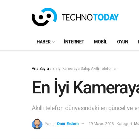
HABER
İNTERNET
MOBIL
OYUN
Ana Sayfa
/
En İyi Kameraya Sahip Akıllı Telefonlar
En İyi Kameraya
Akıllı telefon dünyasındaki en güncel ve en i
Yazar:
Onur Erdem
19 Mayıs 2023
Kategori:
Mo