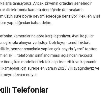
alarla tanışıyoruz. Ancak zirvenin ortakları senelerdir
akıllı telefonda kamera dendiğinde üst sıralarda
urum uzun süre böyle devam edeceğe benziyor. Peki en iyisi
 göre yapıldığından bahsedelim.
fonlar, kameralarına göre karşılaştırılıyor. Aynı koşullar
onuçlar ele alınıyor ve listeyi belirleyen temel faktörü
likle, benzer amaçlarla yapılan çok sayıda ‘yerel’ testten
r, akıllı telefonlar sınıflandırması açısından rakipsiz.
e öne çıkan modelleri tek tek alıp test ettik ve kapsamlı
yi kameralar için süregelen yarışın 2023 yılı ayağındayız ve
ldürmeye devam ediyor.
ıllı Telefonlar