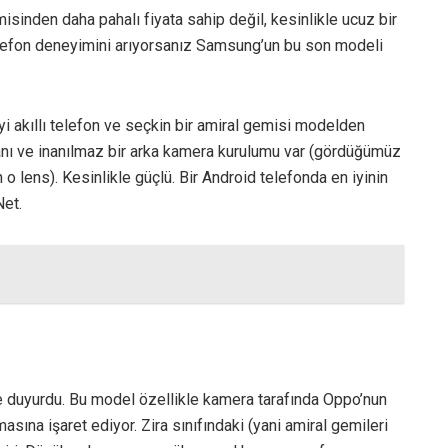
misinden daha pahalı fiyata sahip değil, kesinlikle ucuz bir
telefon deneyimini arıyorsanız Samsung’un bu son modeli
yi akıllı telefon ve seçkin bir amiral gemisi modelden
ranı ve inanılmaz bir arka kamera kurulumu var (gördüğümüz
o lens). Kesinlikle güçlü. Bir Android telefonda en iyinin
Net.
ce duyurdu. Bu model özellikle kamera tarafında Oppo’nun
sına işaret ediyor. Zira sınıfındaki (yani amiral gemileri