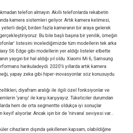
akmadan telefon almayın. Akıllı telefonlarda rekabetin
ında kamera sistemleri geliyor. Artık kamera kelimesi,
n yeterli değil, birden fazla kameranın bir araya gelerek
erçekleştiriyoruz. Bu bile başlı başına bir yenilik, örneğin
lefonlar’ listesini incelediğimizde tüm modellerin tek arka
y S6 Edge gibi modellerin yer aldığı listeler elbette
eranın yaygın bir hal aldığı yıl oldu. Xiaomi Mi 6, Samsung
rformans harikuladeydi. 2020’li yıllarda artık kamera
neği, yapay zeka gibi hiper-inovasyonlar söz konusuydu.
ikleri, diyafram aralığı ile ilgili özel fonksiyonlar ve
lerin ‘yarışı’ ile karşı karşıyayız. Tüketiciler durumdan
nlarda hem de orta segmentte oldukça iyi sonuçlar
n keyif alıyorlar. Ancak işin bir de ‘nirvana’ seviyesi var…
püler cihazların dışında şekillenen kapsam, olabildiğine