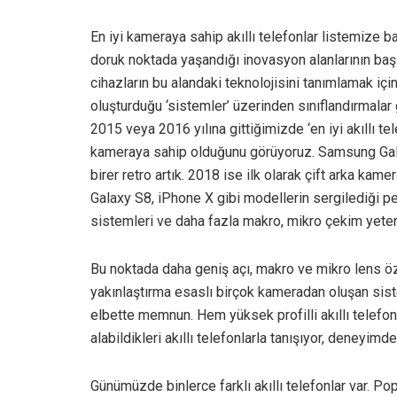
En iyi kameraya sahip akıllı telefonlar listemize b
doruk noktada yaşandığı inovasyon alanlarının baş
cihazların bu alandaki teknolojisini tanımlamak içi
oluşturduğu ‘sistemler’ üzerinden sınıflandırmalar g
2015 veya 2016 yılına gittiğimizde ‘en iyi akıllı te
kameraya sahip olduğunu görüyoruz. Samsung Galax
birer retro artık. 2018 ise ilk olarak çift arka kam
Galaxy S8, iPhone X gibi modellerin sergilediği pe
sistemleri ve daha fazla makro, mikro çekim yete
Bu noktada daha geniş açı, makro ve mikro lens özell
yakınlaştırma esaslı birçok kameradan oluşan sistem
elbette memnun. Hem yüksek profilli akıllı telefo
alabildikleri akıllı telefonlarla tanışıyor, deneyimde
Günümüzde binlerce farklı akıllı telefonlar var. Po