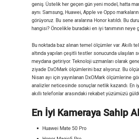
geniş. Üstelik her geçen gün yeni model, hatta mark
aynı. Samsung, Huawei, Apple ve Oppo markalarını 
görüyoruz. Bu sene aralarına Honor katıldı. Bu d
hangisi? Öncelikle buradaki en iyi tanımının neye
Bu noktada baz alınan temel ölçümler var. Akıllı tele
altında yapılan çeşitli testler sonucunda ulaşılan s
meydana getiriyor. Teknoloji uzmanları olarak genel
ziyade DxOMark ölçümlerini baz alıyoruz. Bu ölçümle
Nisan ayı için yayınlanan DxOMark ölçümlerine gör
analizler neticesinde sonuçlar netlik kazandı. En i
akıllı telefonlar arasındaki rekabet yüzümüzü gü
En İyi Kameraya Sahip Ak
Huawei Mate 50 Pro
Honor Magic5 Pro