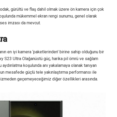
odak, gürültü ve flaş dahil olmak üzere ön kamera için çok
a koşulunda mükemmel ekran rengi sunumu, genel olarak
i ses imzası da mevcut.
ra
ın en iyi kamera ‘paketlerinden’ birine sahip olduğunu bir
 S23 Ultra Olağanüstü güç, harika pil ömrü ve sağlam
oğu aydınlatma koşulunda anı yakalamaya olanak tanıyan
zun mesafede güçlü tele yakınlaştırma performansı ile
ı çizmeden geçemeyeceğimiz diğer özellikleri arasında.