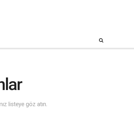
nlar
mız listeye göz atın.