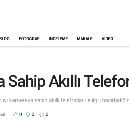
BLOG
FOTOĞRAF
İNCELEME
MAKALE
VIDEO
 Sahip Akıllı Telefo
yi kameraya sahip akıllı telefonlar ile ilgili hazırladığı
0
0
0
bil