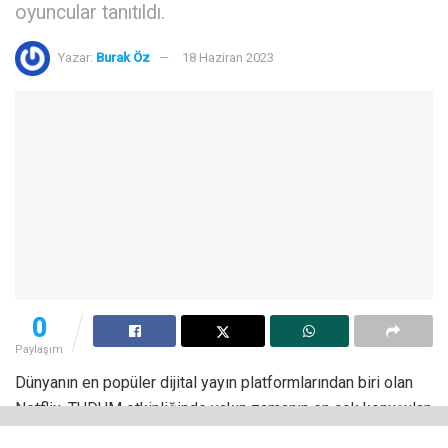
oyuncular tanıtıldı.
Yazar:
Burak Öz
18 Haziran 2023
0
Paylaşım
Dünyanın en popüler dijital yayın platformlarından biri olan
Netflix, TUDUM etkinliğinde yakın zamanın en çok konuşulan
dizisinin yeni sezonunun fragmanını yayımlandı.
Squid