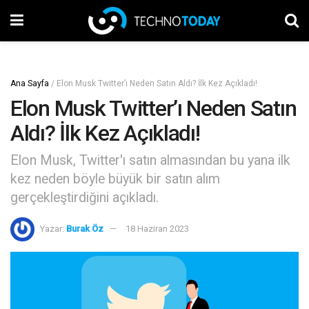
Ana Sayfa
/
Elon Musk Twitter’ı Neden Satın Aldı? İlk Kez Açıkladı!
Elon Musk Twitter’ı Neden Satın
Aldı? İlk Kez Açıkladı!
Elon Musk, Twitter'ı satın almasından bu yana ilk
kez neden böyle büyük bir satın alım
gerçekleştirdiğini açıkladı.
Yazar:
Burak Öz
18 Haziran 2023