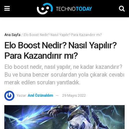
Ana Sayfa
/
Elo Boost Nedir? Nasıl Yapılır? Para Kazandırır mı?
Elo Boost Nedir? Nasıl Yapılır?
Para Kazandırır mı?
Elo boost nedir, nasıl yapılır, ne kadar kazandırır?
Bu ve buna benzer sorulardan yola çıkarak cevabı
merak edilen soruları yanıtladık.
Yazar:
Anıl Özünaldım
29 Mayıs 2022