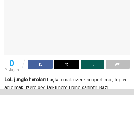
0
Paylaşım
LoL jungle heroları
başta olmak üzere support, mid, top ve
ad olmak üzere beş farklı hero tipine sahiptir. Bazı
şampiyonların birden fazla koridorda oynaması mümkündür
fakat bazı şampiyonlar vardır ki belirli mevki için tasarlanmış
gibi özelliklere sahiptir. Listedeki şampiyonların büyük bir
kısmı, buna dahildir.
Orman şampiyonları, League of Legends’ın Sihirdar