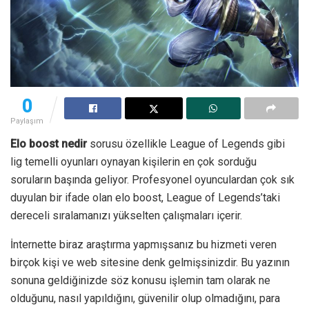
0
Paylaşım
Elo boost nedir
sorusu özellikle League of Legends gibi
lig temelli oyunları oynayan kişilerin en çok sorduğu
soruların başında geliyor. Profesyonel oyunculardan çok sık
duyulan bir ifade olan elo boost, League of Legends’taki
dereceli sıralamanızı yükselten çalışmaları içerir.
İnternette biraz araştırma yapmışsanız bu hizmeti veren
birçok kişi ve web sitesine denk gelmişsinizdir. Bu yazının
sonuna geldiğinizde söz konusu işlemin tam olarak ne
olduğunu, nasıl yapıldığını, güvenilir olup olmadığını, para