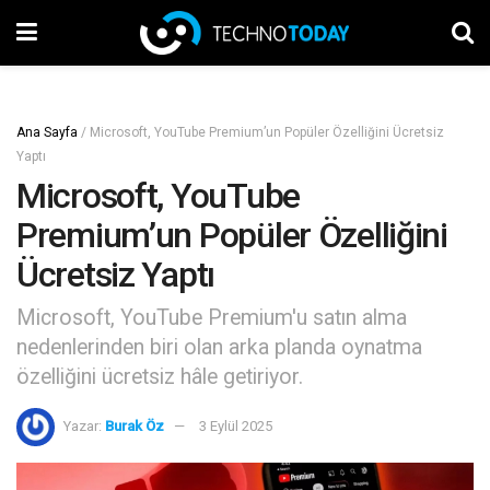
Ana Sayfa
/
Microsoft, YouTube Premium’un Popüler Özelliğini Ücretsiz
Yaptı
Microsoft, YouTube
Premium’un Popüler Özelliğini
Ücretsiz Yaptı
Microsoft, YouTube Premium'u satın alma
nedenlerinden biri olan arka planda oynatma
özelliğini ücretsiz hâle getiriyor.
Yazar:
Burak Öz
3 Eylül 2025