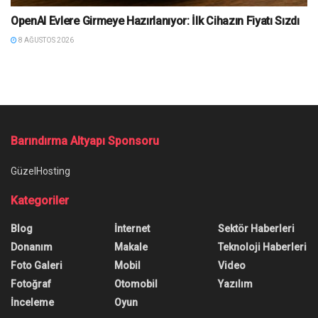
OpenAI Evlere Girmeye Hazırlanıyor: İlk Cihazın Fiyatı Sızdı
8 AĞUSTOS 2026
Barındırma Altyapı Sponsoru
GüzelHosting
Kategoriler
Blog
İnternet
Sektör Haberleri
Donanım
Makale
Teknoloji Haberleri
Foto Galeri
Mobil
Video
Fotoğraf
Otomobil
Yazılım
İnceleme
Oyun