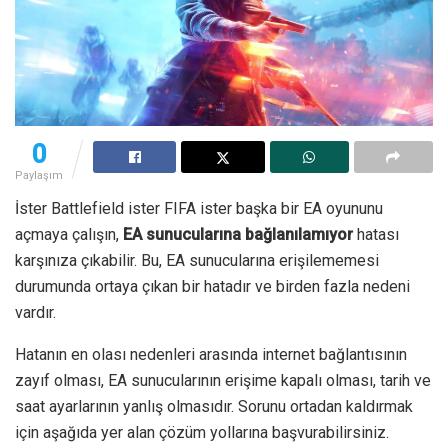
0
Paylaşım
İster Battlefield ister FIFA ister başka bir EA oyununu
açmaya çalışın,
EA sunucularına bağlanılamıyor
hatası
karşınıza çıkabilir. Bu, EA sunucularına erişilememesi
durumunda ortaya çıkan bir hatadır ve birden fazla nedeni
vardır.
Hatanın en olası nedenleri arasında internet bağlantısının
zayıf olması, EA sunucularının erişime kapalı olması, tarih ve
saat ayarlarının yanlış olmasıdır. Sorunu ortadan kaldırmak
için aşağıda yer alan çözüm yollarına başvurabilirsiniz.