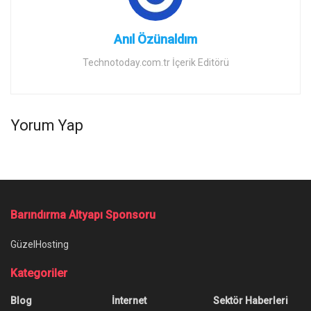
Anıl Özünaldım
Technotoday.com.tr İçerik Editörü
Yorum Yap
Barındırma Altyapı Sponsoru
GüzelHosting
Kategoriler
Blog
İnternet
Sektör Haberleri