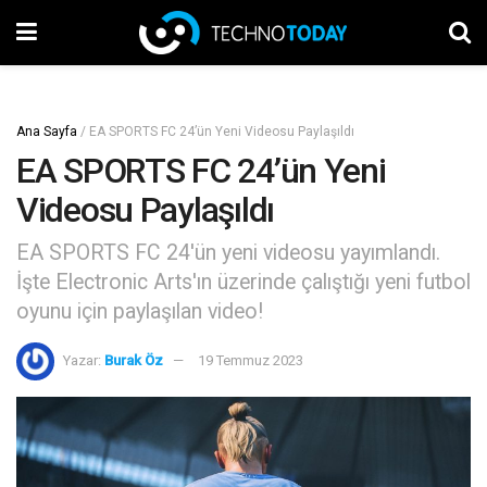
Ana Sayfa
/
EA SPORTS FC 24’ün Yeni Videosu Paylaşıldı
EA SPORTS FC 24’ün Yeni
Videosu Paylaşıldı
EA SPORTS FC 24'ün yeni videosu yayımlandı.
İşte Electronic Arts'ın üzerinde çalıştığı yeni futbol
oyunu için paylaşılan video!
Yazar:
Burak Öz
19 Temmuz 2023