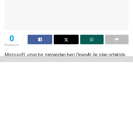
0
Paylaşım
Microsoft, uzun bir zamandan beri OpenAI ile olan ortaklığı
sayesinde yapay zeka destekli hizmetler sunuyor. Yapay
zeka şirketinin en gelişmiş üretken video modellerinden biri
olan Sora da bu hizmet yelpazesine dahil oldu. Peki,
ücretsiz Sora kullanma imkânı sunan
Bing Video Creator
nasıl kullanılır?
Bu yazıda Microsoft’un ücretsiz Bing video oluşturma
hizmetini nasıl ve nereden kullanılabileceği gibi tüm soru
işaretlerini gidereceğiz.