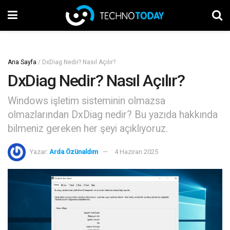
Ana Sayfa
/
DxDiag Nedir? Nasıl Açılır?
DxDiag Nedir? Nasıl Açılır?
Windows işletim sisteminin olmazsa
olmazlarından DxDiag nedir? Bu yazıda hakkında
bilmeniz gereken her şeyi açıklıyoruz.
Yazar:
Arda Özünaldım
4 Haziran 2025