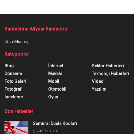
Barındırma Altyapı Sponsoru
GüzelHosting
Kategoriler
Blog
İnternet
Sektör Haberleri
Donanım
Makale
Teknoloji Haberleri
Foto Galeri
Mobil
Video
Fotoğraf
Otomobil
Yazılım
İnceleme
Oyun
Son Haberler
Samurai Duels Kodları
7 AĞUSTOS 2026