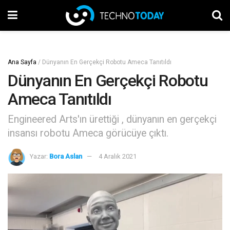
Ana Sayfa
/
Dünyanın En Gerçekçi Robotu Ameca Tanıtıldı
Dünyanın En Gerçekçi Robotu
Ameca Tanıtıldı
Engineered Arts'ın ürettiği , dünyanın en gerçekçi
insansı robotu Ameca görücüye çıktı.
Yazar:
Bora Aslan
4 Aralık 2021