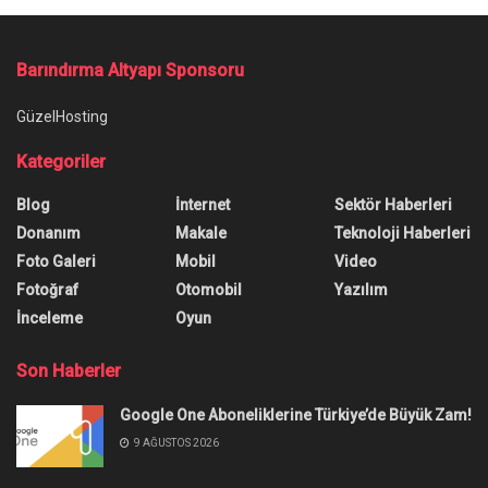
Ana Sayfa
/
Xiaomi 15 Pro kamera özellikleri sızdırıldı!
Xiaomi 15 Pro kamera
özellikleri sızdırıldı!
Xiaomi 15 Pro Kamera Özellikleri Sızdırıldı:
Mükemmel Çekimler İçin Dörtlü Kamera Sistemi
ve Daha Fazlası Bekleniyor.
Yazar:
Sergen Küçük
12 Aralık 2024