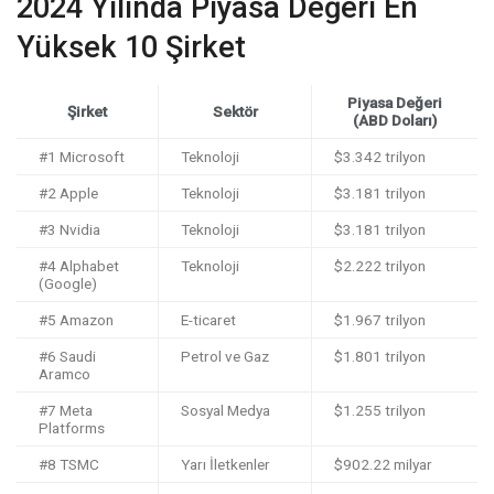
2024 Yılında Piyasa Değeri En
Yüksek 10 Şirket
Piyasa Değeri
Şirket
Sektör
(ABD Doları)
#1 Microsoft
Teknoloji
$3.342 trilyon
#2 Apple
Teknoloji
$3.181 trilyon
#3 Nvidia
Teknoloji
$3.181 trilyon
#4 Alphabet
Teknoloji
$2.222 trilyon
(Google)
#5 Amazon
E-ticaret
$1.967 trilyon
#6 Saudi
Petrol ve Gaz
$1.801 trilyon
Aramco
#7 Meta
Sosyal Medya
$1.255 trilyon
Platforms
#8 TSMC
Yarı İletkenler
$902.22 milyar