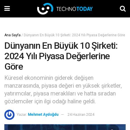
Ana Sayfa
/
Dünyanın En Büyük 10 Şirketi: 2024 Yılı Piyasa Değerlerine Göre
Dünyanın En Büyük 10 Şirketi:
2024 Yılı Piyasa Değerlerine
Göre
Küresel ekonominin giderek değişen
manzarasında, piyasa değeri en yüksek şirketler,
yatırımcılar, piyasa meraklıları ve hatta sıradan
gözlemciler için ilgi odağı haline geldi.
Yazar:
Mehmet Aydoğdu
24 Haziran 2024