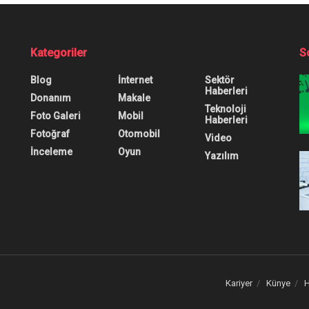
Max Dayanıklılık Tes
0
0
0
l
,
Teknoloji Haberleri
,
Video