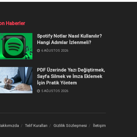
tinde!
Popüler
İçerikler