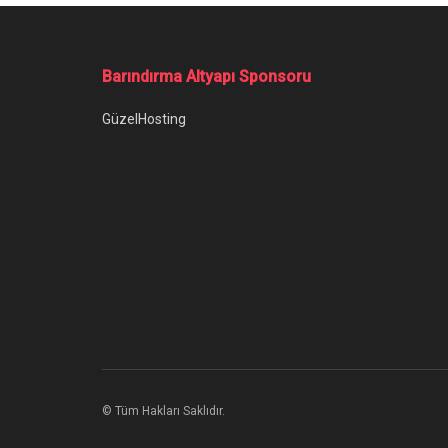
Ana Sayfa
/
iPhone 11 Pro Max Dayanıklılık Testinde!
iPhone 11 Pro 
Yazar:
Can Genca
16 Mart 2020
Kategori:
Mobi