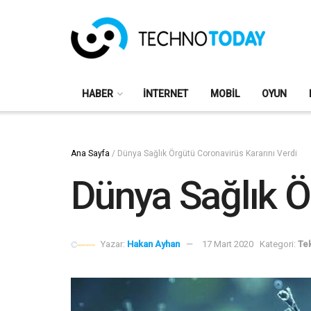
HABER
İNTERNET
MOBIL
OYUN
Ana Sayfa
/
Dünya Sağlık Örgütü Coronavirüs Kararını Verdi
Dünya Sağlık Ö
Yazar:
Hakan Ayhan
17 Mart 2020
Kategori:
Tek