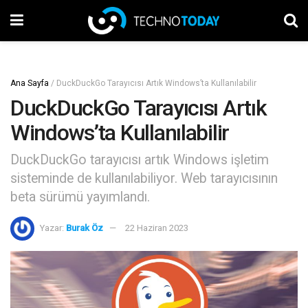
Ana Sayfa
/
DuckDuckGo Tarayıcısı Artık Windows’ta Kullanılabilir
DuckDuckGo Tarayıcısı Artık
Windows’ta Kullanılabilir
DuckDuckGo tarayıcısı artık Windows işletim
sisteminde de kullanılabiliyor. Web tarayıcısının
beta sürümü yayımlandı.
Yazar:
Burak Öz
22 Haziran 2023