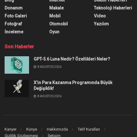
Donanım
Makale
Teknoloji Haberleri
Foto Galeri
Mobil
Video
Fotoğraf
Otomobil
Yazılım
İnceleme
Oyun
Son Haberler
GPT-5.6 Luna Nedir? Özellikleri Neler?
8 AĞUSTOS 2026
X’in Para Kazanma Programında Büyük
Değişiklik!
8 AĞUSTOS 2026
Kariyer
Künye
Hakkımızda
Telif Kuralları
Gizlilik Sözleşmesi
İletişim