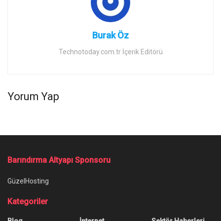
Burak Öz
Technotoday.com.tr İçerik Editörü
Yorum Yap
Barındırma Altyapı Sponsoru
GüzelHosting
Kategoriler
Blog
İnternet
Sektör Haberleri