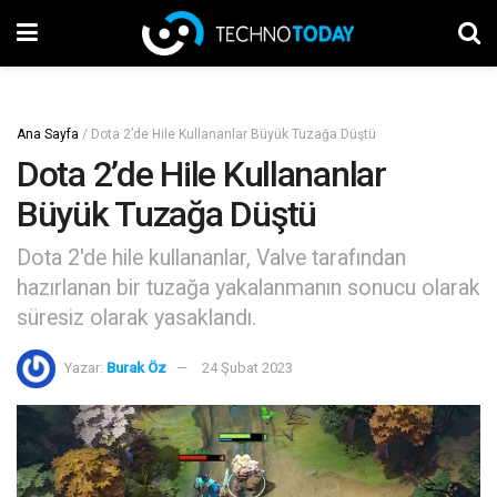
Ana Sayfa
/
Dota 2’de Hile Kullananlar Büyük Tuzağa Düştü
Dota 2’de Hile Kullananlar
Büyük Tuzağa Düştü
Dota 2'de hile kullananlar, Valve tarafından
hazırlanan bir tuzağa yakalanmanın sonucu olarak
süresiz olarak yasaklandı.
Yazar:
Burak Öz
24 Şubat 2023