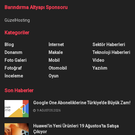
Ana Sayfa
/
Minecraft Kaybolma Laneti Nedir? Ne Kadar Sürer?
Minecraft Kaybolma Laneti
Nedir? Ne Kadar Sürer?
Minecraft kaybolma laneti nedir, nasıl yapılır gibi
sorularınız varsa bu rehber sayesinde tüm soru
işaretlerinizi giderebilirsiniz.
Yazar:
Anıl Özünaldım
18 Mayıs 2023