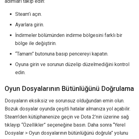
adımları takip edin:
Steam’i açın.
Ayarlara girin.
İndirmeler bölümünden indirme bölgesini farklı bir
bölge ile değiştirin.
“Tamam” butonuna basıp pencereyi kapatın.
Oyuna girin ve sorunun düzelip düzelmediğini kontrol
edin.
Oyun Dosyalarının Bütünlüğünü Doğrulama
Dosyaların eksiksiz ve sorunsuz olduğundan emin olun.
Bozuk dosyalar oyunda çeşitli hatalar almanıza yol açabilir.
Steam’den kütüphanenize geçin ve Dota 2’nin üzerine sağ
tıklayıp “Özellikler” seçeneğine basın. Daha sonra “Yerel
Dosyalar > Oyun dosyalarının bütünlüğünü doğrula” yolunu