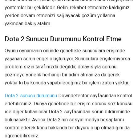
yöntemler bu şekildedir. Gelin, rekabet etmenize kaldığınız
yerden devam etmenizi sağlayacak çözüm yollarına
yakından bakış atalım.
Dota 2 Sunucu Durumunu Kontrol Etme
Oyunu oynamanın önünde genellikle sunuculara erişimde
yaşanan sorun engel oluşturuyor. Sunuculara erişilemiyorsa
problem sizin tarafınızda değildir, dolayısıyla sorunu
çözmeye yönelik herhangi bir adım atmanıza da gerek
yoktur ki bu konuda yapabileceğiniz bir işlem zaten yoktur.
Dota 2 sunucu durumunu
Downdetector sayfasından kontrol
edebilirsiniz. Dünya genelinde bir erişim sorunu söz konusu
ise diğer kullanıcılar Dota 2 sayfasından sorun bildiriminde
bulunacaktır. Ayrıca Dota 2’nin sosyal medya hesaplarını
kontrol ederek konu hakkında bir duyuru olup olmadığını da
öğrenebilirsiniz.