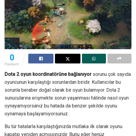
0
Paylaşım
Dota 2 oyun koordinatörüne bağlanıyor
sorunu çok sayıda
oyuncunun karşılaştığı sorunlardan biridir. Kullanıcılar bu
sorunla beraber doğal olarak bir oyun bulamıyor. Dota 2
sunucularına erişmekte sorun yaşanması hâlinde nasıl oyun
oynayamıyorsanız bu hatada da benzer şekilde oyunu
oynamaya başlayamıyorsunuz.
Bu tür hatalarla karşılaştığınızda mutlaka ilk olarak oyunu
kapatıp yeniden açmışsınızdır. Bunu eğer henüz