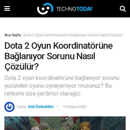
Ana Sayfa
/
Dota 2 Oyun Koordinatörüne Bağlanıyor Sorunu Nasıl Çözülür?
Dota 2 Oyun Koordinatörüne
Bağlanıyor Sorunu Nasıl
Çözülür?
Dota 2 oyun koordinatörüne bağlanıyor sorunu
yüzünden oyunu oynayamıyor musunuz? Bu
rehberle size yardımcı olacağız.
Yazar:
Anıl Özünaldım
19 Mayıs 2023