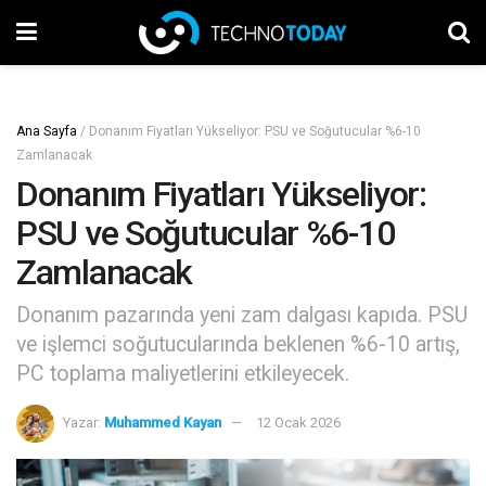
Ana Sayfa
/
Donanım Fiyatları Yükseliyor: PSU ve Soğutucular %6-10
Zamlanacak
Donanım Fiyatları Yükseliyor:
PSU ve Soğutucular %6-10
Zamlanacak
Donanım pazarında yeni zam dalgası kapıda. PSU
ve işlemci soğutucularında beklenen %6-10 artış,
PC toplama maliyetlerini etkileyecek.
Yazar:
Muhammed Kayan
12 Ocak 2026