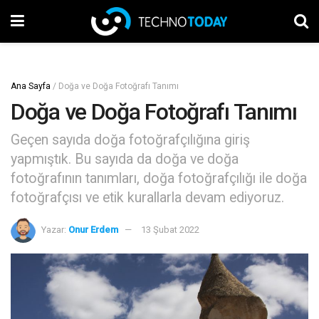
Ana Sayfa
/
Doğa ve Doğa Fotoğrafı Tanımı
Doğa ve Doğa Fotoğrafı Tanımı
Geçen sayıda doğa fotoğrafçılığına giriş
yapmıştık. Bu sayıda da doğa ve doğa
fotoğrafının tanımları, doğa fotoğrafçılığı ile doğa
fotoğrafçısı ve etik kurallarla devam ediyoruz.
Yazar:
Onur Erdem
13 Şubat 2022