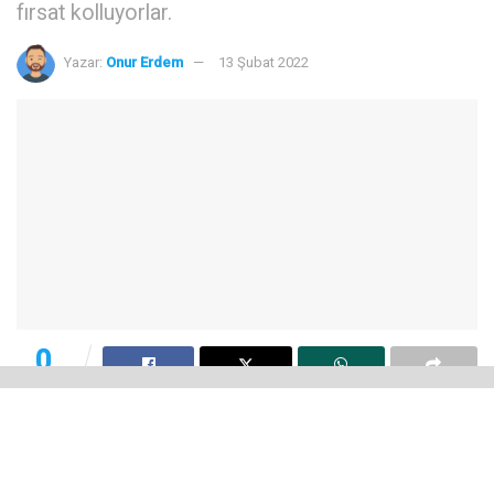
fırsat kolluyorlar.
Yazar:
Onur Erdem
13 Şubat 2022
0
Paylaşım
Sosyal medyada fotoğraf paylaşımlarının günden güne
artması ve hemen herkesin bir anlamda cebinde kamera
taşımaya başlamasıyla, akıllı telefon üreticileri uzun bir