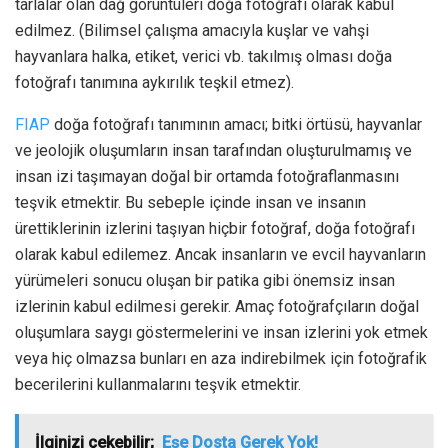
tarlalar olan dağ görüntüleri doğa fotoğrafı olarak kabul
edilmez. (Bilimsel çalışma amacıyla kuşlar ve vahşi
hayvanlara halka, etiket, verici vb. takılmış olması doğa
fotoğrafı tanımına aykırılık teşkil etmez).
FIAP
doğa fotoğrafı tanımının amacı; bitki örtüsü, hayvanlar
ve jeolojik oluşumların insan tarafından oluşturulmamış ve
insan izi taşımayan doğal bir ortamda fotoğraflanmasını
teşvik etmektir. Bu sebeple içinde insan ve insanın
ürettiklerinin izlerini taşıyan hiçbir fotoğraf, doğa fotoğrafı
olarak kabul edilemez. Ancak insanların ve evcil hayvanların
yürümeleri sonucu oluşan bir patika gibi önemsiz insan
izlerinin kabul edilmesi gerekir. Amaç fotoğrafçıların doğal
oluşumlara saygı göstermelerini ve insan izlerini yok etmek
veya hiç olmazsa bunları en aza indirebilmek için fotoğrafik
becerilerini kullanmalarını teşvik etmektir.
İlginizi çekebilir;
Eşe Dosta Gerek Yok!