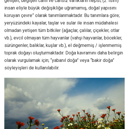
gelişen, değişen canlı ve cansız varlıkların hepsi; (2. İsim)
insan eliyle büyük değişikliğe uğramamış, doğal yapısını
koruyan çevre” olarak tanımlanmaktadır. Bu tanımlara göre;
yeryüzündeki kayalar, taşlar ve sular ile insan müdahalesi
olmadan yetişen tüm bitkiler (ağaçlar, çalılar, çiçekler, otlar
vb.), evcil olmayan tüm hayvanlar (vahşi hayvanlar, böcekler,
sürüngenler, balıklar, kuşlar vb.), el değmemiş / işlenmemiş
toprak doğayı oluşturmaktadır. Doğa kavramını daha belirgin
olarak vurgulamak için; “yabanıl doğa” veya “bakir doğa”
söyleyişleri de kullanılabilir.