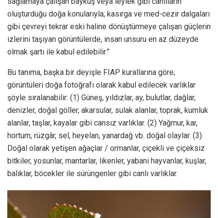
sağlamaya çalışan baykuş veya leylek gibi canlıların
oluşturduğu doğa konularıyla; kasırga ve med-cezir dalgaları
gibi çevreyi tekrar eski haline dönüştürmeye çalışan güçlerin
izlerini taşıyan görüntülerde, insan unsuru en az düzeyde
olmak şartı ile kabul edilebilir.”
Bu tanıma, başka bir deyişle FIAP kurallarına göre;
görüntüleri doğa fotoğrafı olarak kabul edilecek varlıklar
şöyle sıralanabilir: (1) Güneş, yıldızlar, ay, bulutlar, dağlar,
denizler, doğal göller, akarsular, sulak alanlar, toprak, kumluk
alanlar, taşlar, kayalar gibi cansız varlıklar. (2) Yağmur, kar,
hortum, rüzgâr, sel, heyelan, yanardağ vb. doğal olaylar. (3)
Doğal olarak yetişen ağaçlar / ormanlar, çiçekli ve çiçeksiz
bitkiler, yosunlar, mantarlar, likenler, yabani hayvanlar, kuşlar,
balıklar, böcekler ile sürüngenler gibi canlı varlıklar.