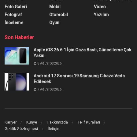
AutoCAD kısayolları ile gerçekleştirmek
istediğiniz işlemleri çok daha kısa sürede
gerçekleştirebileceğinizi biliyor muydunuz?
Yazar:
Anıl Özünaldım
18 Ekim 2022
0
Paylaşım
AutoCAD kısayolları
ile zamandan tasarruf etmek ister