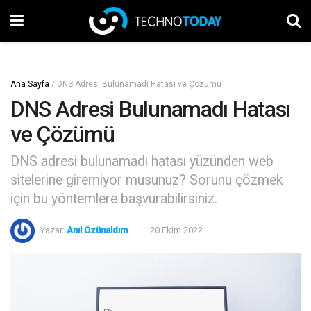
Ana Sayfa
/
DNS Adresi Bulunamadı Hatası ve Çözümü
DNS Adresi Bulunamadı Hatası
ve Çözümü
DNS adresi bulunamadı hatası yüzünden web
sitelerine giremiyor musunuz? Sorunu çözmek
için bu yöntemlere başvurabilirsiniz.
Yazar:
Anıl Özünaldım
20 Ekim 2022