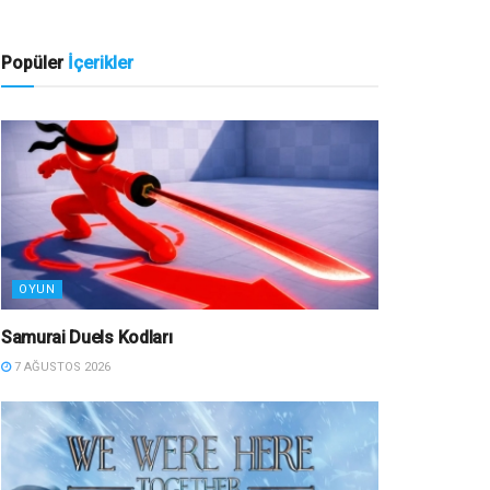
Popüler
İçerikler
OYUN
Samurai Duels Kodları
7 AĞUSTOS 2026