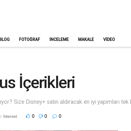
BLOG
FOTOĞRAF
İNCELEME
MAKALE
VIDEO
us İçerikleri
ıyor? Size Disney+ satın aldıracak en iyi yapımları tek b
0
0
0
i:
İnternet