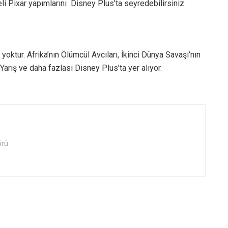
i Pixar yapımlarını Disney Plus’ta seyredebilirsiniz.
ktur. Afrika’nın Ölümcül Avcıları, İkinci Dünya Savaşı’nın
arış ve daha fazlası Disney Plus’ta yer alıyor.
örü