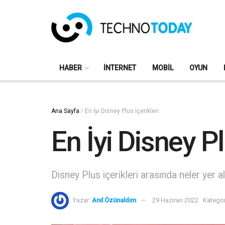
HABER
İNTERNET
MOBIL
OYUN
Ana Sayfa
/
En İyi Disney Plus İçerikleri
En İyi Disney Pl
Disney Plus içerikleri arasında neler yer al
Yazar:
Anıl Özünaldım
29 Haziran 2022
Kategor