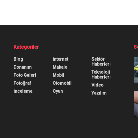
zıyı Kopyalama Nası
 uygulaması kolay bir yönteme mi ihtiyacınız varsa bu 
0
0
0
log