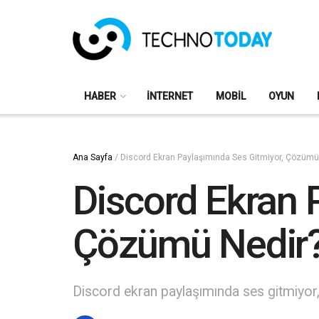
HABER
İNTERNET
MOBIL
OYUN
Ana Sayfa
/
Discord Ekran Paylaşımında Ses Gitmiyor, Çözümü
Discord Ekran 
Çözümü Nedir
Discord ekran paylaşımında ses gitmiyor