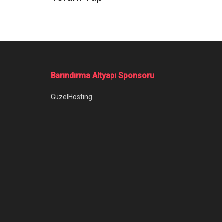
Ana Sayfa
/
Fotoğraftaki Yazıyı Kopyalama Nasıl Yapılır?
Fotoğraftaki Ya
Fotoğraftaki yazıyı kopyalama işlemi için
Yazar:
Anıl Özünaldım
15 Mart 2023
Kategori:
B