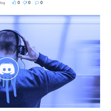
0
0
0
log