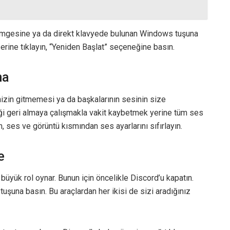
mgesine ya da direkt klavyede bulunan Windows tuşuna
rine tıklayın, “Yeniden Başlat” seçeneğine basın.
ma
nizin gitmemesi ya da başkalarının sesinin size
iği geri almaya çalışmakla vakit kaybetmek yerine tüm ses
rin, ses ve görüntü kısmından ses ayarlarını sıfırlayın.
e
üyük rol oynar. Bunun için öncelikle Discord’u kapatın.
una basın. Bu araçlardan her ikisi de sizi aradığınız