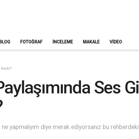
BLOG
FOTOĞRAF
İNCELEME
MAKALE
VIDEO
 Nedir?
Paylaşımında Ses Gi
?
, ne yapmalıyım diye merak ediyorsanız bu rehberdek