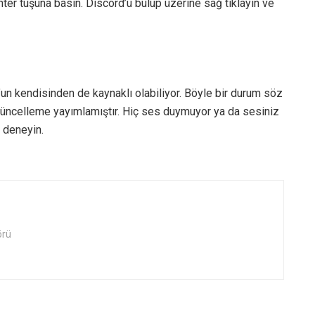
r tuşuna basın. Discord’u bulup üzerine sağ tıklayın ve
’un kendisinden de kaynaklı olabiliyor. Böyle bir durum söz
r güncelleme yayımlamıştır. Hiç ses duymuyor ya da sesiniz
 deneyin.
örü