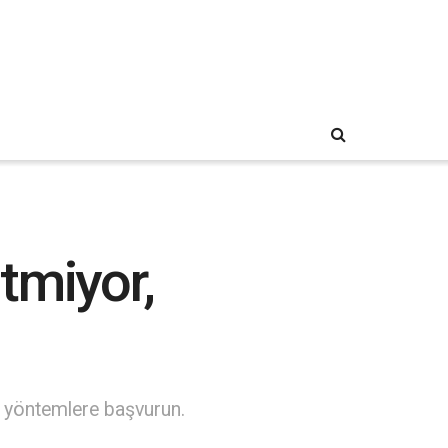
tmiyor,
i yöntemlere başvurun.