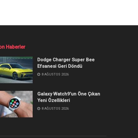
l Yapılır?
rehberdeki adımları deneyin.