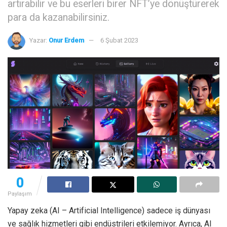
artırabilir ve bu eserleri birer NFT’ye dönüştürerek
para da kazanabilirsiniz.
Yazar:
Onur Erdem
6 Şubat 2023
0
Paylaşım
Yapay zeka (AI – Artificial Intelligence) sadece iş dünyası
ve sağlık hizmetleri gibi endüstrileri etkilemiyor. Ayrıca, AI