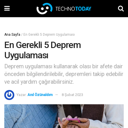
Ana Sayfa
/
En Gerekli 5 Deprem Uygulaması
En Gerekli 5 Deprem
Uygulaması
Deprem uygulaması kullanarak olası bir afete dair
önceden bilgilendirilebilir, depremleri takip edebilir
ve acil yardım çağırabilirsiniz.
Yazar:
Anıl Özünaldım
8 Şubat 2023