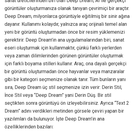
sanat üreticilerinden biri olan Deep Dream, AI ile gerçekçi
görüntüler oluşturmanıza olanak tanıyan çevrimiçi bir araçtır.
Deep Dream, milyonlarca görüntüyle eğitilmiş bir sinir ağına
dayanır. Kullanımı kolaydır, yalnızca araç orijinali temel alan
yeni bir görüntü oluşturmadan önce bir resim yüklemenizi
gerektirir. Deep Dream’in ana uygulamalarından biri, sanat
eseri oluşturmak için kullanmaktır, çünkü farklı yerlerden
veya zaman dilimlerinden görünen görüntüler oluşturmak
için farklı boyama stilleri kullanır. Araç, ona dayalı gerçekçi
bir görüntü oluşturmadan önce hayvanlar veya manzaralar
gibi bir kategori seçmenize olanak tanır. Tüm bunların yanı
sıra, Deep Dream üç stil seçmenize izin verir: Derin Stil,
İnce Stil veya “Deep Dream” yani Derin Düş. Bir stil
seçtikten sonra görüntüyü ön izleyebilirsiniz. Ayrıca “Text 2
Dream” adını verdikleri metinden görsele çeviri yapan bir
yazılımları da bulunuyor. İşte Deep Dream’in ana
özelliklerinden bazıları: