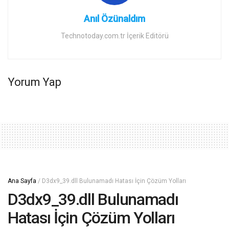
Anıl Özünaldım
Technotoday.com.tr İçerik Editörü
Yorum Yap
Ana Sayfa
/
D3dx9_39.dll Bulunamadı Hatası İçin Çözüm Yolları
D3dx9_39.dll Bulunamadı
Hatası İçin Çözüm Yolları