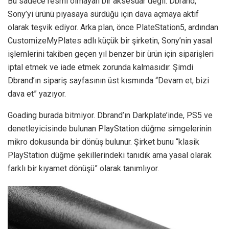
Bu sadece resmi olmayan bir aksesuar değil. Dbrand,
Sony’yi ürünü piyasaya sürdüğü için dava açmaya aktif
olarak teşvik ediyor. Arka plan, önce PlateStation5, ardından
CustomizeMyPlates adlı küçük bir şirketin, Sony’nin yasal
işlemlerini takiben geçen yıl benzer bir ürün için siparişleri
iptal etmek ve iade etmek zorunda kalmasıdır. Şimdi
Dbrand’ın sipariş sayfasının üst kısmında “Devam et, bizi
dava et” yazıyor.
Goading burada bitmiyor. Dbrand’ın Darkplate’inde, PS5 ve
denetleyicisinde bulunan PlayStation düğme simgelerinin
mikro dokusunda bir dönüş bulunur. Şirket bunu “klasik
PlayStation düğme şekillerindeki tanıdık ama yasal olarak
farklı bir kıyamet dönüşü” olarak tanımlıyor.