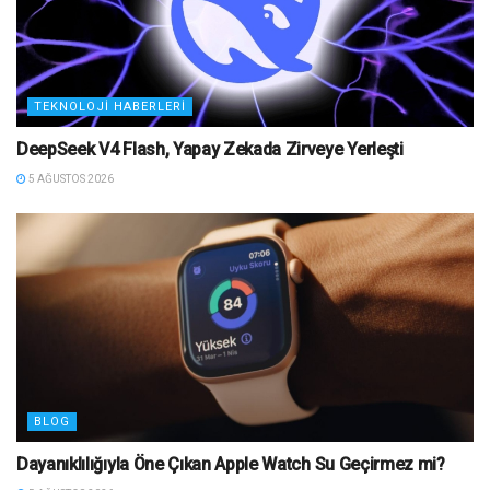
TEKNOLOJI HABERLERI
DeepSeek V4 Flash, Yapay Zekada Zirveye Yerleşti
5 AĞUSTOS 2026
BLOG
Dayanıklılığıyla Öne Çıkan Apple Watch Su Geçirmez mi?