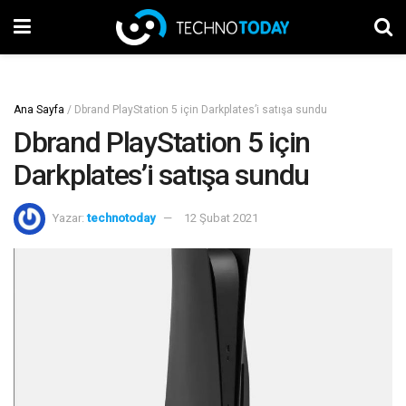
Ana Sayfa
/
Dbrand PlayStation 5 için Darkplates’i satışa sundu
Dbrand PlayStation 5 için
Darkplates’i satışa sundu
Yazar:
technotoday
12 Şubat 2021