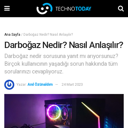
Ana Sayfa
/
Darboğaz Nedir? Nasıl Anlaşılır?
Darboğaz Nedir? Nasıl Anlaşılır?
Darboğaz nedir sorusuna yanıt mı arıyorsunuz?
Birçok kullanıcının yaşadığı sorun hakkında tüm
sorularınızı cevaplıyoruz.
Yazar:
Anıl Özünaldım
24 Mart 2023