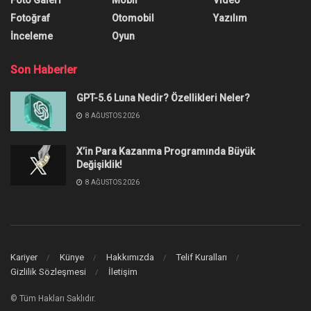
Foto Galeri
Mobil
Video
Fotoğraf
Otomobil
Yazılım
İnceleme
Oyun
Son Haberler
GPT-5.6 Luna Nedir? Özellikleri Neler?
8 AĞUSTOS 2026
X’in Para Kazanma Programında Büyük
Değişiklik!
8 AĞUSTOS 2026
Kariyer
Künye
Hakkımızda
Telif Kuralları
Gizlilik Sözleşmesi
İletişim
© Tüm Hakları Saklıdır.