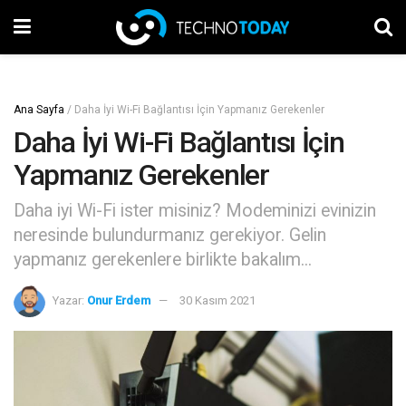
Ana Sayfa
/
Daha İyi Wi-Fi Bağlantısı İçin Yapmanız Gerekenler
Daha İyi Wi-Fi Bağlantısı İçin
Yapmanız Gerekenler
Daha iyi Wi-Fi ister misiniz? Modeminizi evinizin
neresinde bulundurmanız gerekiyor. Gelin
yapmanız gerekenlere birlikte bakalım...
Yazar:
Onur Erdem
30 Kasım 2021