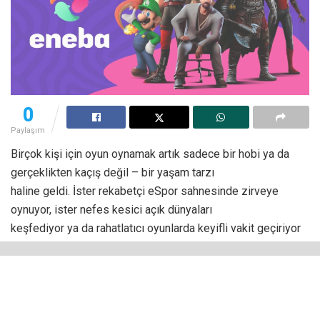
0
Paylaşım
Birçok kişi için oyun oynamak artık sadece bir hobi ya da
gerçeklikten kaçış değil – bir yaşam tarzı
haline geldi. İster rekabetçi eSpor sahnesinde zirveye
oynuyor, ister nefes kesici açık dünyaları
keşfediyor ya da rahatlatıcı oyunlarda keyifli vakit geçiriyor
ol, değişmeyen bir şey var: Oyuncular
iyi bir fırsatı sever. İşte tam da burada dijital pazar yerleri
devreye giriyor.
Bu kadar çok platform, abonelik ve DLC arasında denge