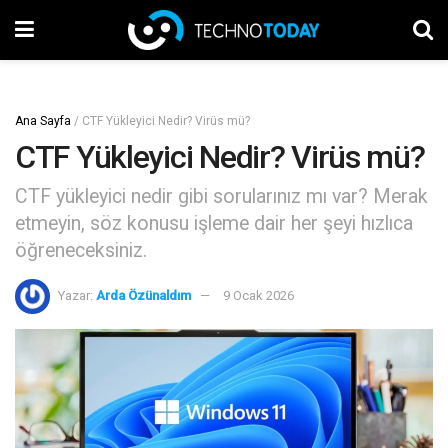
Ana Sayfa
/
CTF Yükleyici Nedir? Virüs mü?
CTF Yükleyici Nedir? Virüs mü?
CTF yükleyici nedir gibi sorularınız mı var? Merak
etmeyin, söz konusu işleme dair her şeyi hızlıca
öğreneceksiniz.
Yazar:
Arda Özünaldım
9 Ocak 2026