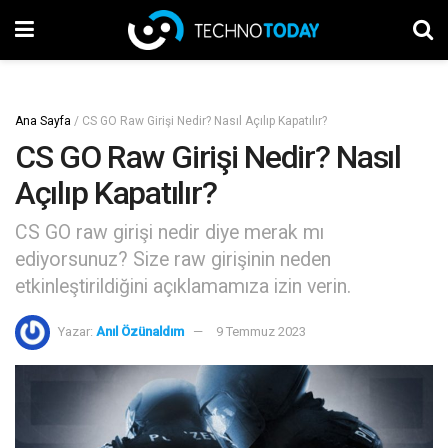
Ana Sayfa
/
CS GO Raw Girişi Nedir? Nasıl Açılıp Kapatılır?
CS GO Raw Girişi Nedir? Nasıl
Açılıp Kapatılır?
CS GO raw girişi nedir diye merak mı
ediyorsunuz? Size raw girişinin neden
etkinleştirildiğini açıklamamıza izin verin.
Yazar:
Anıl Özünaldım
9 Temmuz 2023