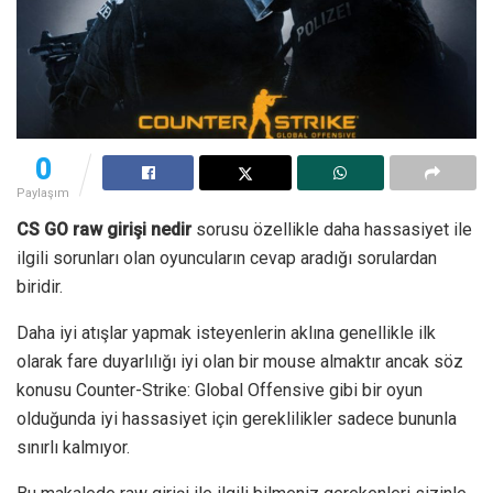
0
Paylaşım
CS GO raw girişi nedir
sorusu özellikle daha hassasiyet ile
ilgili sorunları olan oyuncuların cevap aradığı sorulardan
biridir.
Daha iyi atışlar yapmak isteyenlerin aklına genellikle ilk
olarak fare duyarlılığı iyi olan bir mouse almaktır ancak söz
konusu Counter-Strike: Global Offensive gibi bir oyun
olduğunda iyi hassasiyet için gereklilikler sadece bununla
sınırlı kalmıyor.