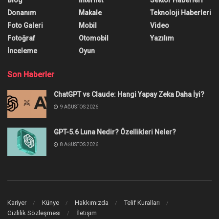
Kapanıyor, Çözümü Nedir?
Wolfteam hata vermeden kapanıyor mu? Bu
sorun karşısında çözüm olarak neler
yapabileceğinizi rehberimizden öğrenin.
Yazar:
Anıl Özünaldım
8 Temmuz 2023
0
Paylaşım