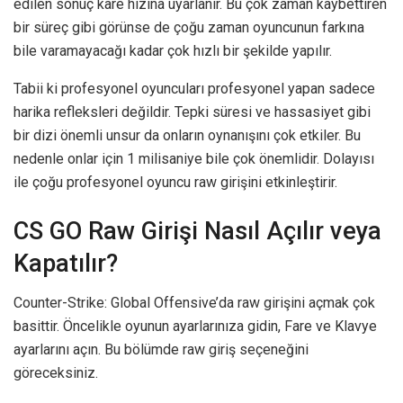
edilen sonuç kare hızına uyarlanır. Bu çok zaman kaybettiren
bir süreç gibi görünse de çoğu zaman oyuncunun farkına
bile varamayacağı kadar çok hızlı bir şekilde yapılır.
Tabii ki profesyonel oyuncuları profesyonel yapan sadece
harika refleksleri değildir. Tepki süresi ve hassasiyet gibi
bir dizi önemli unsur da onların oynanışını çok etkiler. Bu
nedenle onlar için 1 milisaniye bile çok önemlidir. Dolayısı
ile çoğu profesyonel oyuncu raw girişini etkinleştirir.
CS GO Raw Girişi Nasıl Açılır veya
Kapatılır?
Counter-Strike: Global Offensive’da raw girişini açmak çok
basittir. Öncelikle oyunun ayarlarınıza gidin, Fare ve Klavye
ayarlarını açın. Bu bölümde raw giriş seçeneğini
göreceksiniz.