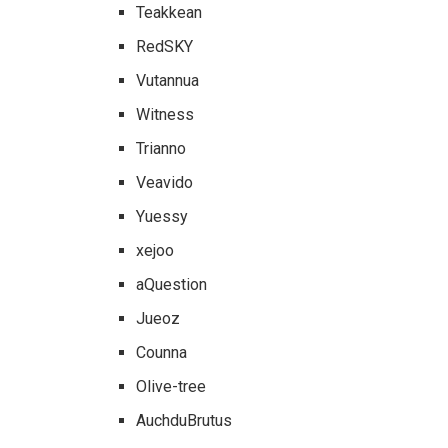
Teakkean
RedSKY
Vutannua
Witness
Trianno
Veavido
Yuessy
xejoo
aQuestion
Jueoz
Counna
Olive-tree
AuchduBrutus