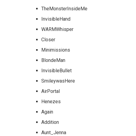
TheMonsterInsideMe
InvisibleHand
WARMWhisper
Closer
Minimissions
BlondeMan
InvisibleBullet
SmileywasHere
AirPortal
Henezes
Again
Addition
Aunt_Jenna