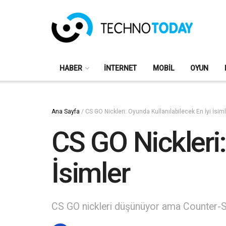
HABER
İNTERNET
MOBIL
OYUN
Ana Sayfa
/
CS GO Nickleri: Oyunda Kullanılabilecek En İyi İsim
CS GO Nickleri:
İsimler
CS GO nickleri düşünüyor ama Counter-Stri