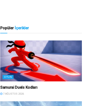
Popüler
İçerikler
OYUN
Samurai Duels Kodları
7 AĞUSTOS 2026