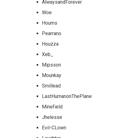
AlwaysandForever
Woe
Houms
Pearrano
Houzza
Xeb_
Mipsson
Mounkay
Smillead
LastHumanonThePlane
Minefield
Jhelesse
Evil-CLown