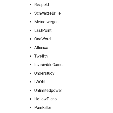
Respekt
SchwarzeBrille
Meinetwegen
LastPoint
OneWord
Alliance
Twelfth
InvisivibleGamer
Understudy
IWON
Unlimitedpower
HollowPiano
PainKiller