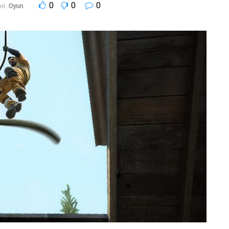
0
0
0
ri:
Oyun