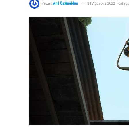
Yazar:
Anıl Özünaldım
31 Ağustos 2022
Katego