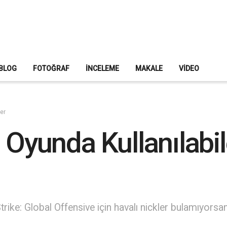
BLOG
FOTOĞRAF
İNCELEME
MAKALE
VIDEO
ler
 Oyunda Kullanılabil
ke: Global Offensive için havalı nickler bulamıyorsanı