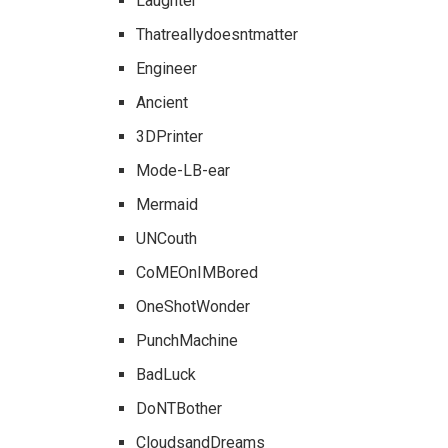
Laughter
Thatreallydoesntmatter
Engineer
Ancient
3DPrinter
Mode-LB-ear
Mermaid
UNCouth
CoMEOnIMBored
OneShotWonder
PunchMachine
BadLuck
DoNTBother
CloudsandDreams